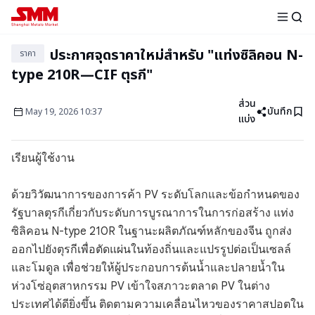
ประกาศจุดราคาใหม่สำหรับ "แท่งซิลิคอน N-
ราคา
type 210R—CIF ตุรกี"
ส่วน
บันทึก
May
19
,
2026
10:37
แบ่ง
เรียนผู้ใช้งาน
ด้วยวิวัฒนาการของการค้า PV ระดับโลกและข้อกำหนดของ
รัฐบาลตุรกีเกี่ยวกับระดับการบูรณาการในการก่อสร้าง แท่ง
ซิลิคอน N-type 210R ในฐานะผลิตภัณฑ์หลักของจีน ถูกส่ง
ออกไปยังตุรกีเพื่อตัดแผ่นในท้องถิ่นและแปรรูปต่อเป็นเซลล์
และโมดูล เพื่อช่วยให้ผู้ประกอบการต้นน้ำและปลายน้ำใน
ห่วงโซ่อุตสาหกรรม PV เข้าใจสภาวะตลาด PV ในต่าง
ประเทศได้ดียิ่งขึ้น ติดตามความเคลื่อนไหวของราคาสปอตใน