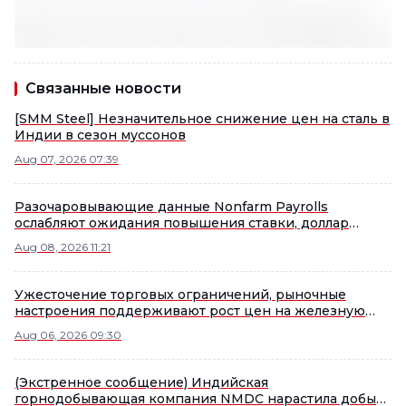
Связанные новости
[SMM Steel] Незначительное снижение цен на сталь в
Индии в сезон муссонов
Aug 07, 2026 07:39
Разочаровывающие данные Nonfarm Payrolls
ослабляют ожидания повышения ставки, доллар
фиксирует второе недельное снижение подряд,
Aug 08, 2026 11:21
металлы демонстрируют смешанную динамику,
драгоценные металлы совершают сильный
недельный отскок [Ночной рынок]
Ужесточение торговых ограничений, рыночные
настроения поддерживают рост цен на железную
руду [Ежедневный обзор SMM по железной руде]
Aug 06, 2026 09:30
(Экстренное сообщение) Индийская
горнодобывающая компания NMDC нарастила добычу