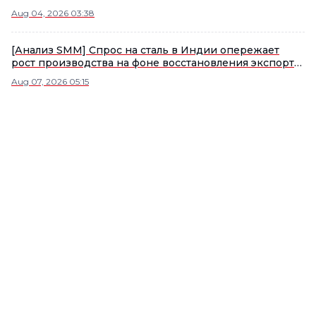
железной руды в июле на 31%; внутренние цены
Aug 04, 2026 03:38
остались без изменений
[Анализ SMM] Спрос на сталь в Индии опережает
рост производства на фоне восстановления экспорта,
но импорт сохраняет рынок в чистом дефиците
Aug 07, 2026 05:15