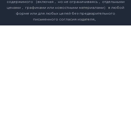
содержимого （включая， но не ограничиваясь， отдельными
ценами， графиками или новостными материалами） в любой
форме или для любых целей без предварительного
письменного согласия издателя。
Заявление о соответствии
Политика конфиденциальности
Условия и положения
Календарь праздничных цен
Свяжитесь с нами
Карьера
Карта сайта
Авторские права © 2026 SMM Information & Technology Co., Ltd.
Все права защищены.