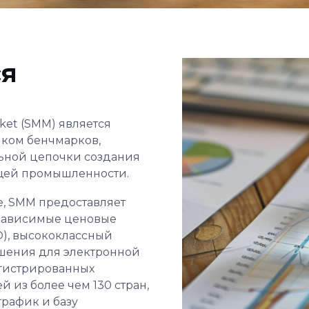
ся
rket (SMM) является
ком бенчмарков,
льной цепочки создания
щей промышленности.
е, SMM предоставляет
зависимые ценовые
O), высококлассный
ешения для электронной
егистрированных
 из более чем 130 стран,
рафик и базу