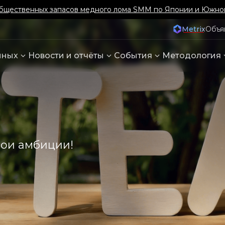
бщественных запасов медного лома SMM по Японии и Южно
Metrix
Объя
нных
Новости и отчёты
События
Методология
вои амбиции!