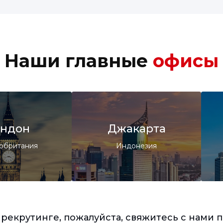
Наши главные
офисы
ндон
Джакарта
обритания
Индонезия
о рекрутинге, пожалуйста, свяжитесь с нами 