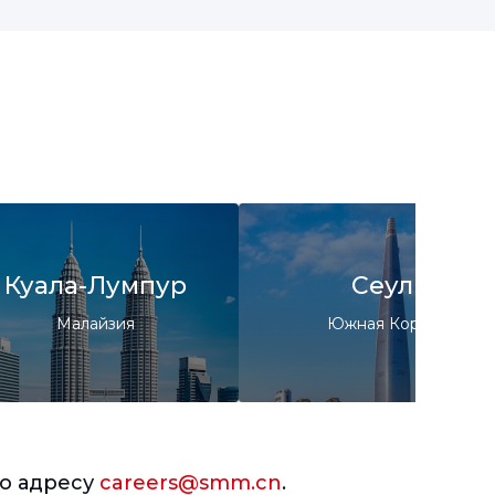
Куала-Лумпур
Сеул
Малайзия
Южная Корея
по адресу
careers@smm.cn
.