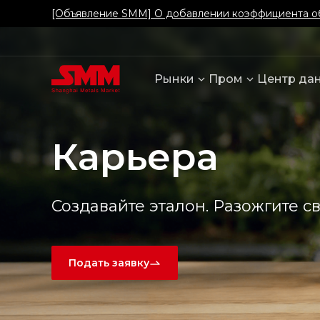
[Объявление SMM] О добавлении коэффициента о
Рынки
Пром
Центр да
Карьера
Создавайте эталон. Разожгите с
Подать заявку