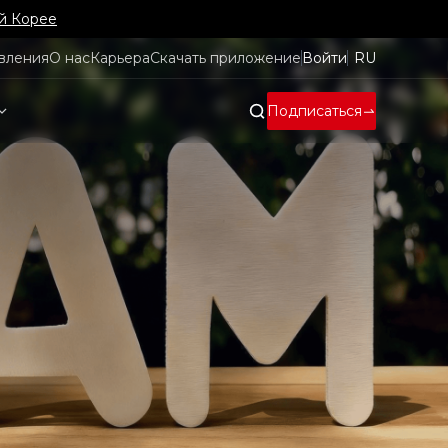
й Корее
вления
О нас
Карьера
Скачать приложение
Войти
RU
Подписаться