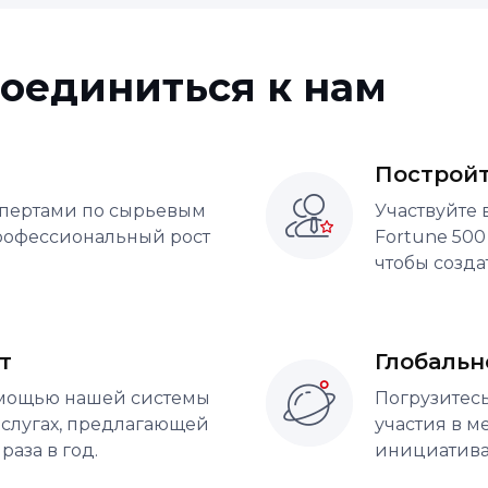
соединиться к нам
Постройт
спертами по сырьевым
Участвуйте 
профессиональный рост
Fortune 500
чтобы созда
т
Глобальн
омощью нашей системы
Погрузитес
аслугах, предлагающей
участия в 
аза в год.
инициатива