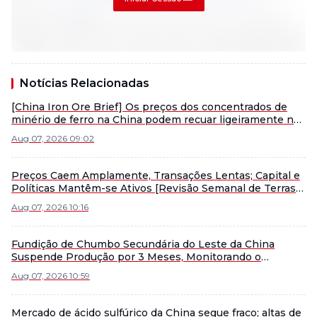
Notícias Relacionadas
[China Iron Ore Brief] Os preços dos concentrados de
minério de ferro na China podem recuar ligeiramente na
próxima semana.
Aug 07, 2026 09:02
Preços Caem Amplamente, Transações Lentas; Capital e
Políticas Mantêm-se Ativos [Revisão Semanal de Terras
Raras Ex-China da SMM]
Aug 07, 2026 10:16
Fundição de Chumbo Secundária do Leste da China
Suspende Produção por 3 Meses, Monitorando o
Mercado para Possível Reinício Antecipado
Aug 07, 2026 10:59
Mercado de ácido sulfúrico da China segue fraco; altas de