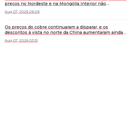
preços no Nordeste e na Mongólia Interior não
conseguem mascarar tendência geral de queda [Revisão
Aug 07, 2026 06:06
Semanal SMM do Ácido Sulfúrico]
Os preços do cobre continuaram a disparar, e os
descontos à vista no norte da China aumentaram ainda
mais [SMM North China Copper Spot]
Aug 07, 2026 03:51