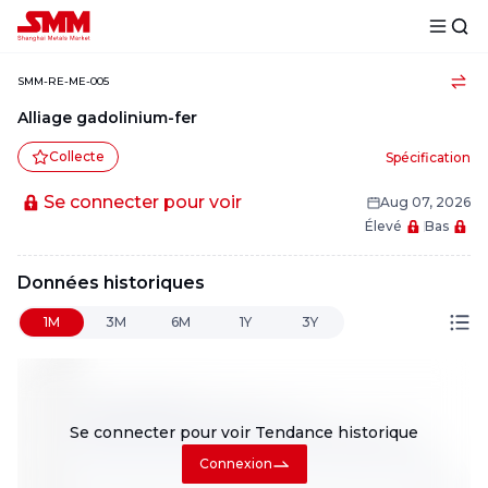
SMM-RE-ME-005
Alliage gadolinium-fer
Collecte
Spécification
Se connecter pour voir
Aug 07, 2026
Élevé
Bas
Données historiques
1M
3M
6M
1Y
3Y
Se connecter pour voir
Tendance historique
Connexion