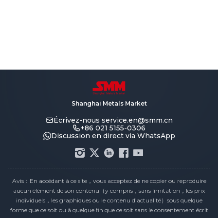
Shanghai Metals Market
Écrivez-nous
service.en@smm.cn
+86 021 5155-0306
Discussion en direct via WhatsApp
Avis：En accédant à ce site，vous acceptez de ne copier ou reproduire
aucun élément de son contenu（y compris，sans limitation，les prix
individuels，les graphiques ou le contenu d’actualité）sous quelque
forme que ce soit ou à quelque fin que ce soit sans le consentement écrit