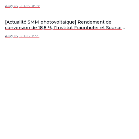
Aug 07, 2026 08:55
[Actualité SMM photovoltaïque] Rendement de
conversion de 18,8 %, l'Institut Fraunhofer et Source
Energy développent un module photovoltaïque spatial à
Aug 07, 2026 05:21
base de silicium.