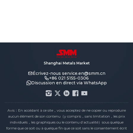
Shanghai Metals Market
Écrivez-nous
service.en@smm.cn
+86 021 5155-0306
Discussion en direct via WhatsApp
Avis：En accédant à ce site，vous acceptez de ne copier ou reproduire
aucun élément de son contenu（y compris，sans limitation，les prix
individuels，les graphiques ou le contenu d’actualité）sous quelque
forme que ce soit ou à quelque fin que ce soit sans le consentement écrit