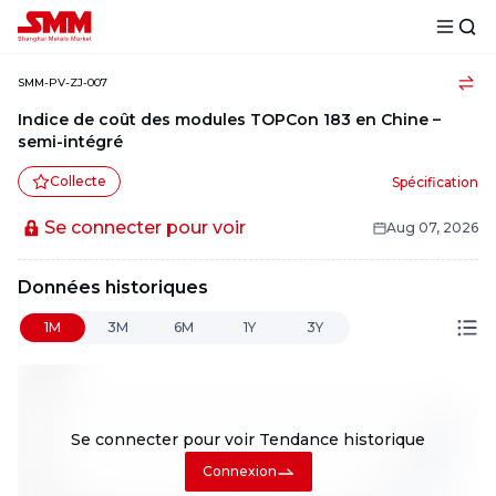
SMM-PV-ZJ-007
Indice de coût des modules TOPCon 183 en Chine –
semi-intégré
Collecte
Spécification
Se connecter pour voir
Aug 07, 2026
Données historiques
1M
3M
6M
1Y
3Y
Se connecter pour voir
Tendance historique
Connexion