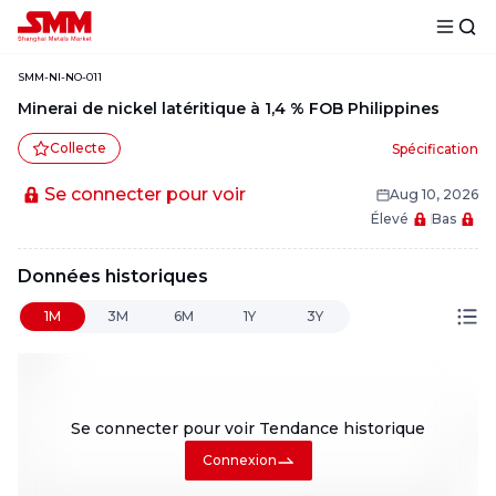
SMM-NI-NO-011
Minerai de nickel latéritique à 1,4 % FOB Philippines
Collecte
Spécification
Se connecter pour voir
Aug 10, 2026
Élevé
Bas
Données historiques
1M
3M
6M
1Y
3Y
Se connecter pour voir
Tendance historique
Connexion