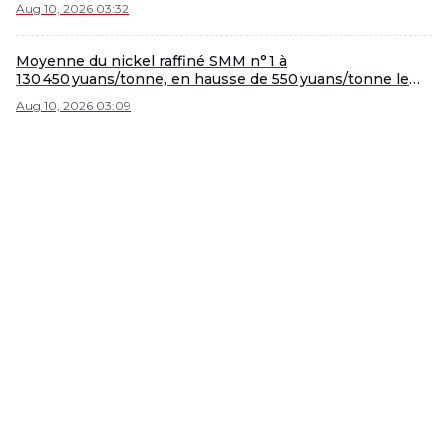
matte de nickel à haute teneur sont en baisse.
Aug 10, 2026 03:32
Moyenne du nickel raffiné SMM n° 1 à
130 450 yuans/tonne, en hausse de 550 yuans/tonne le
10 août
Aug 10, 2026 03:09