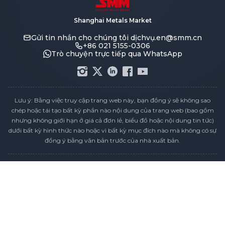
Shanghai Metals Market
Gửi tin nhắn cho chúng tôi
dịchvụ.en@smm.cn
+86 021 5155-0306
Trò chuyện trực tiếp qua WhatsApp
Lưu ý: Bằng việc truy cập trang web này, bạn đồng ý sẽ không sao
chép hoặc tái tạo bất kỳ phần nào nội dung của trang web (bao gồm
nhưng không giới hạn ở giá cả đơn lẻ, biểu đồ hoặc nội dung tin tức)
dưới bất kỳ hình thức nào hoặc vì bất kỳ mục đích nào mà không có sự
đồng ý bằng văn bản trước của nhà xuất bản.
Tuyên bố tuân thủ
Chính sách Bảo mật
Điều khoản & Điều kiện
Lịch Giá Ngày Lễ
Liên Hệ Chúng Tôi
Tuyển dụng