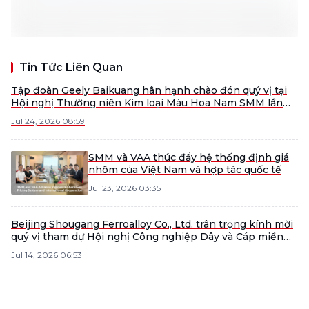
Tin Tức Liên Quan
Tập đoàn Geely Baikuang hân hạnh chào đón quý vị tại
Hội nghị Thường niên Kim loại Màu Hoa Nam SMM lần
thứ 3 năm 2026.
Jul 24, 2026 08:59
SMM và VAA thúc đẩy hệ thống định giá
nhôm của Việt Nam và hợp tác quốc tế
Jul 23, 2026 03:35
Beijing Shougang Ferroalloy Co., Ltd. trân trọng kính mời
quý vị tham dự Hội nghị Công nghiệp Dây và Cáp miền
Bắc lần thứ 2 năm 2026 (SMM)
Jul 14, 2026 06:53