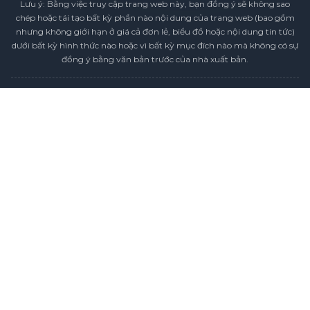
Lưu ý: Bằng việc truy cập trang web này, bạn đồng ý sẽ không sao
chép hoặc tái tạo bất kỳ phần nào nội dung của trang web (bao gồm
nhưng không giới hạn ở giá cả đơn lẻ, biểu đồ hoặc nội dung tin tức)
dưới bất kỳ hình thức nào hoặc vì bất kỳ mục đích nào mà không có sự
đồng ý bằng văn bản trước của nhà xuất bản.
Tuyên bố tuân thủ
Chính sách Bảo mật
Điều khoản & Điều kiện
Lịch Giá Ngày Lễ
Liên Hệ Chúng Tôi
Tuyển dụng
Sơ Đồ Trang Web
Bản quyền © 2026 SMM Information & Technology Co., Ltd. Đã đăng
ký Bản quyền.