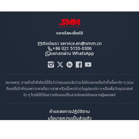
ตลาดโลหะเซี่ยงไฮ้
ติดต่อเรา
service.en@smm.cn
+86 021 5155-0306
แชทสดผ่าน WhatsApp
หมายเหตุ: การเข้าเข้าถึงไซต์นี้ถือว่าว่าคุณยอมรับว่าจะไม่คัดลอกหรือทำซ้ำเนื้อหาใด ๆ (รวม
ถึงแต่ไม่จำกัดเฉพาะราคาเดี่ยว กราฟ หรือเนื้อหาข่าว) ในรูปแบบใด ๆ หรือเพื่อวัตถุประสงค์
ใด ๆ โดยไม่ได้รับความยินยอมเป็นลายลักษณ์อักษรจากผู้เผยแพร่
คำแถลงการปฏิบัติตาม
นโยบายความเป็นส่วนตัว
ข้อกำหนดและเงื่อนไข
ปฏิทินราราวันหยุด
ติดต่อเรา