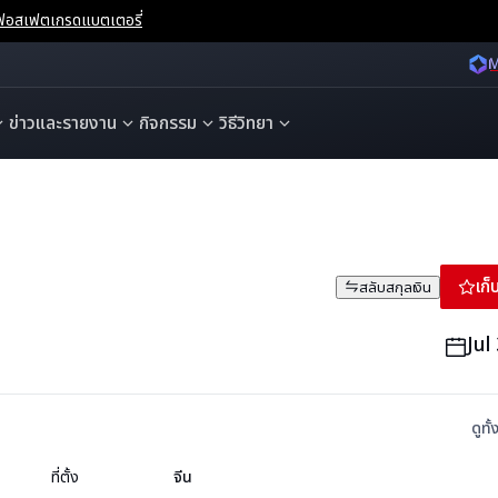
จนฟอสเฟตเกรดแบตเตอรี่
M
ข่าวและรายงาน
กิจกรรม
วิธีวิทยา
เก
สลับสกุลเงิน
Jul
ดูทั
ที่ตั้ง
จีน