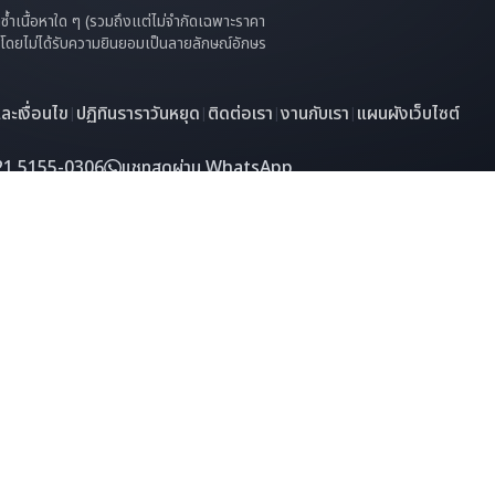
ทำซ้ำเนื้อหาใด ๆ (รวมถึงแต่ไม่จำกัดเฉพาะราคา
 ๆ โดยไม่ได้รับความยินยอมเป็นลายลักษณ์อักษร
ะเงื่อนไข
ปฏิทินราราวันหยุด
ติดต่อเรา
งานกับเรา
แผนผังเว็บไซต์
|
|
|
|
21 5155-0306
แชทสดผ่าน WhatsApp
วนลิขสิทธิ์
ยินดีต้อนรับสู่ SMM