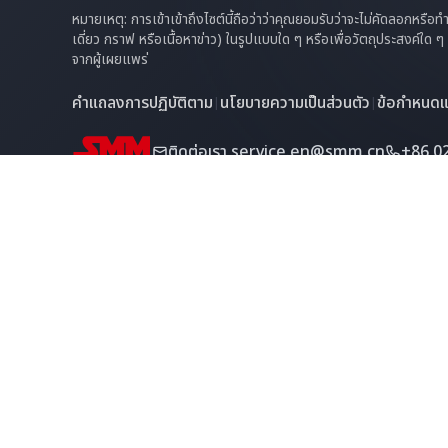
หมายเหตุ: การเข้าเข้าถึงไซต์นี้ถือว่าว่าคุณยอมรับว่าจะไม่คัดลอกหรือ
เดี่ยว กราฟ หรือเนื้อหาข่าว) ในรูปแบบใด ๆ หรือเพื่อวัตถุประสงค์ใด
จากผู้เผยแพร่
คำแถลงการปฏิบัติตาม
นโยบายความเป็นส่วนตัว
ข้อกำหนดแล
|
|
ติดต่อเรา
service.en@smm.cn
+86 0
ลิขสิทธิ์ © 2026 SMM Information & Technology Co., Ltd. สง
ผู้นำผู้ให้ข้อมูลด้านโลหะ