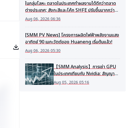
ในกลุ่มโลหะ ตลาดในประเทศทำผลงานได้ดีกว่าตลาด
ต่างประเทศ; สังกะสีและโค้ก SHFE ปรับขึ้นมากกว่า
1%; นิกเกิล LME และ SHFE และดีบุก LME นำการ
Aug 06, 2026 06:36
ปรับตัวลง; ทองคำและเงิน SHFE พุ่งขึ้นมากกว่า 3%
[SMM Midday Comment]
[SMM PV News] โครงการผลิตไฟฟ้าพลังงานแสง
อาทิตย์ 90 เมกะวัตต์ของ Huaneng เริ่มต้นแล้ว!
Aug 06, 2026 05:30
【SMM Analysis】การเช่า GPU
ในประเทศเทียบกับ Nvidia: สัญญา
แบบรายปีเทียบกับ 3-5 ปี ท่ามกลาง
Aug 05, 2026 05:16
การเปลี่ยนแปลงของอุปสงค์และ
อุปทาน