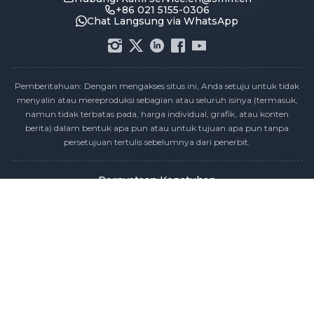
+86 021 5155-0306
Chat Langsung via WhatsApp
Pemberitahuan: Dengan mengakses situs ini, Anda setuju untuk tidak
menyalin atau mereproduksi sebagian atau seluruh isinya (termasuk,
namun tidak terbatas pada, harga individual, grafik, atau konten
berita) dalam bentuk apa pun atau untuk tujuan apa pun tanpa
persetujuan tertulis sebelumnya dari penerbit.
Pernyataan Kepatuhan
Kebijakan Privasi
Syarat & Ketentuan
Kalender Publikasi Harga
Hubungi Kami
Karier
Peta Situs
Hak Cipta © 2026 SMM Information & Technology Co., Ltd. Semua hak