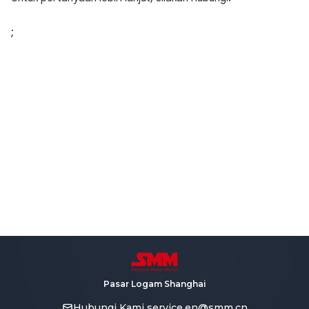
;
Pasar Logam Shanghai
Hubungi Kami
service.en@smm.cn