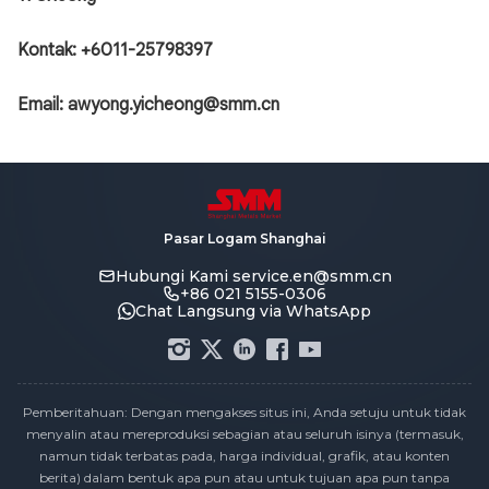
Kontak: +6011-25798397
Email: awyong.yicheong@smm.cn
Pasar Logam Shanghai
Hubungi Kami
service.en@smm.cn
+86 021 5155-0306
Chat Langsung via WhatsApp
Pemberitahuan: Dengan mengakses situs ini, Anda setuju untuk tidak
menyalin atau mereproduksi sebagian atau seluruh isinya (termasuk,
namun tidak terbatas pada, harga individual, grafik, atau konten
berita) dalam bentuk apa pun atau untuk tujuan apa pun tanpa