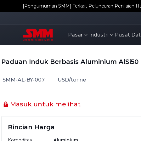
Pengumuman: Penyesuaian Nama dan Definisi Titik 
Pasar
Industri
Pusat Dat
Paduan Induk Berbasis Aluminium AlSi50
SMM-AL-BY-007
USD/tonne
Masuk untuk melihat
Rincian Harga
Komoditas
Aluminium