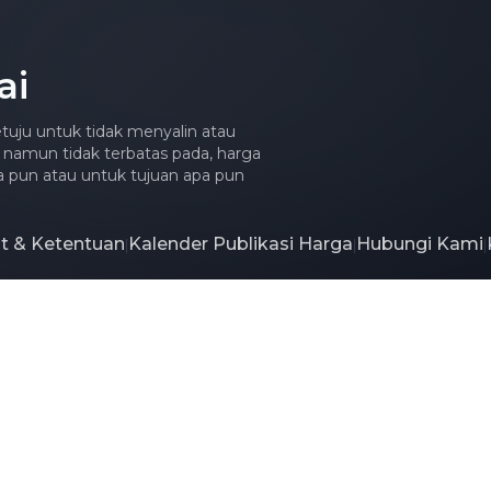
ai
tuju untuk tidak menyalin atau
 namun tidak terbatas pada, harga
apa pun atau untuk tujuan apa pun
at & Ketentuan
Kalender Publikasi Harga
Hubungi Kami
|
|
|
n
+86 021 5155-0306
Chat Langsung via WhatsApp
 Ltd. Semua hak dilindungi undang-undang.