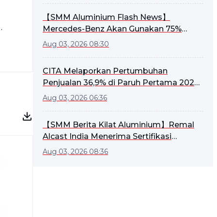
【SMM Aluminium Flash News】
Mercedes-Benz Akan Gunakan 75%
dak
Aluminium Daur Ulang Pasca Konsumen
Aug 03, 2026 08:30
dari Hydro pada EV Generasi Berikutnya
CITA Melaporkan Pertumbuhan
Penjualan 36,9% di Paruh Pertama 2026,
Memperluas Investasi Aluminium Hilir di
Aug 03, 2026 06:36
Tengah Penurunan Laba
【SMM Berita Kilat Aluminium】Remal
Alcast India Menerima Sertifikasi
AS9100D untuk Paduan Aluminium
Aug 03, 2026 08:36
Dirgantara