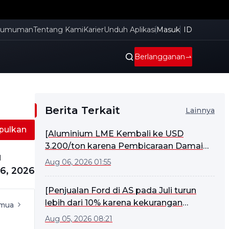
gumuman
Tentang Kami
Karier
Unduh Aplikasi
Masuk
ID
Berlangganan
Berita Terkait
Lainnya
ulkan
[Aluminium LME Kembali ke USD
3.200/ton karena Pembicaraan Damai
l
AS-Iran Mendongkrak Sentimen]
Aug 06, 2026 01:55
6, 2026
[Penjualan Ford di AS pada Juli turun
lebih dari 10% karena kekurangan
emua
aluminium menghambat produksi truk
Aug 05, 2026 08:21
F-Series]