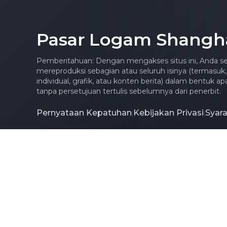
Pasar Logam Shangh
Pemberitahuan: Dengan mengakses situs ini, Anda se
mereproduksi sebagian atau seluruh isinya (termasuk,
individual, grafik, atau konten berita) dalam bentuk 
tanpa persetujuan tertulis sebelumnya dari penerbit.
Pernyataan Kepatuhan
Kebijakan Privasi
Syar
|
|
Hubungi Kami
service.en@smm.c
Hak Cipta © 2026 SMM Information & Technology Co.,