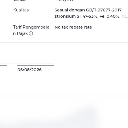
Kualitas
Sesuai dengan GB/T 27677-2017
stronsium Si: 47-53%, Fe: 0,40%, Ti:
0,10%, Ca: 0,10%, unsur lain yang ti
Tarif Pengembalia
No tax rebate rate
tercantum atau ditentukan: 0,15%,
n Pajak
sisanya Al
-