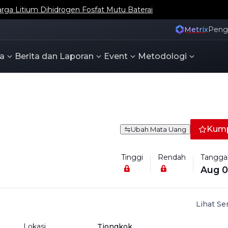
Harga NPI di Situs Web Bahasa Inggris SMM
Metrix
Pen
a
Berita dan Laporan
Event
Metodologi
Kump
Ubah Mata Uang
Tinggi
Rendah
Tangga
Aug 0
Lihat S
Lokasi
Tiongkok